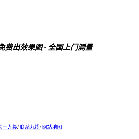
 免费出效果图 · 全国上门测量
关于九揽
/
联系九揽
/
网站地图